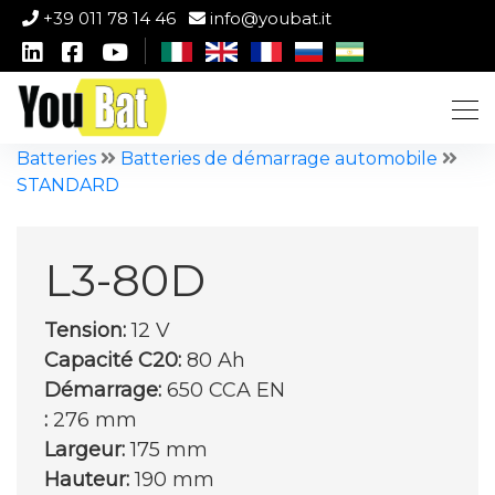
+39 011 78 14 46
info@youbat.it
Batteries
Batteries de démarrage automobile
STANDARD
L3-80D
Tension:
12 V
Capacité C20:
80 Ah
Démarrage:
650 CCA EN
:
276 mm
Largeur:
175 mm
Hauteur:
190 mm