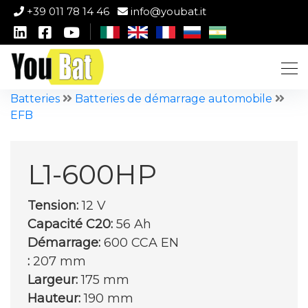
+39 011 78 14 46
info@youbat.it
Batteries
Batteries de démarrage automobile
EFB
L1-600HP
Tension:
12 V
Capacité C20:
56 Ah
Démarrage:
600 CCA EN
:
207 mm
Largeur:
175 mm
Hauteur:
190 mm