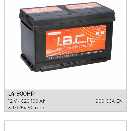
L4-900HP
12 V - C20 100 Ah
900 CCA EN
311x175x190 mm