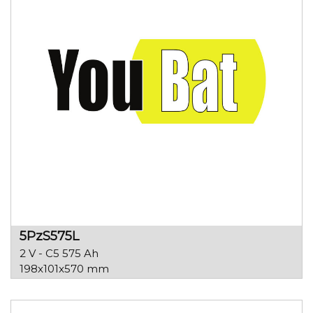
5PzS575L
2 V - C5 575 Ah
198x101x570 mm