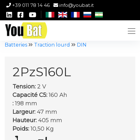
+39 011 78 14 46
info@youbat.it
Batteries
Traction lourd
DIN
2PzS160L
Tension:
2 V
Capacité C5:
160 Ah
:
198 mm
Largeur:
47 mm
Hauteur:
405 mm
Poids:
10,50 Kg