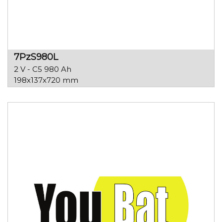
7PzS980L
2 V - C5 980 Ah
198x137x720 mm