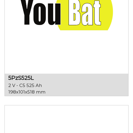
5PzS525L
2 V - C5 525 Ah
198x101x518 mm