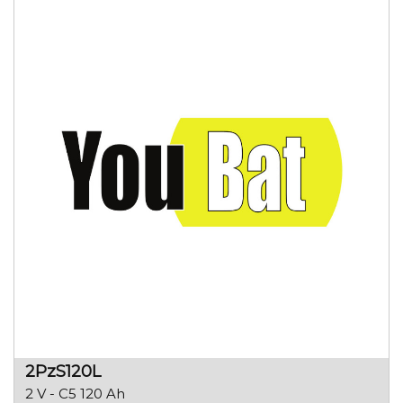
2PzS120L
2 V - C5 120 Ah