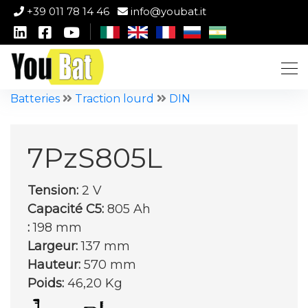
+39 011 78 14 46
info@youbat.it
Batteries
Traction lourd
DIN
7PzS805L
Tension:
2 V
Capacité C5:
805 Ah
:
198 mm
Largeur:
137 mm
Hauteur:
570 mm
Poids:
46,20 Kg