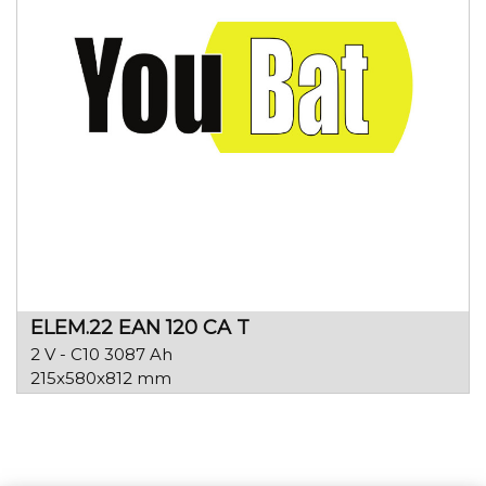
ELEM.22 EAN 120 CA T
2 V - C10 3087 Ah
215x580x812 mm