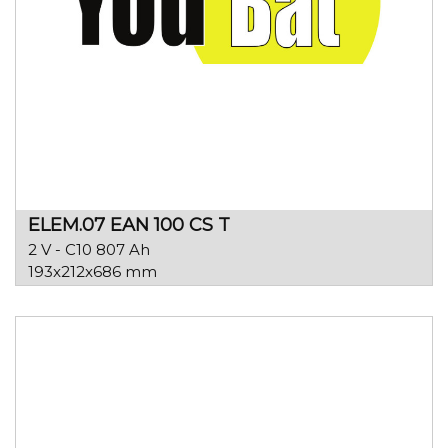
ELEM.07 EAN 100 CS T
2 V - C10 807 Ah
193x212x686 mm