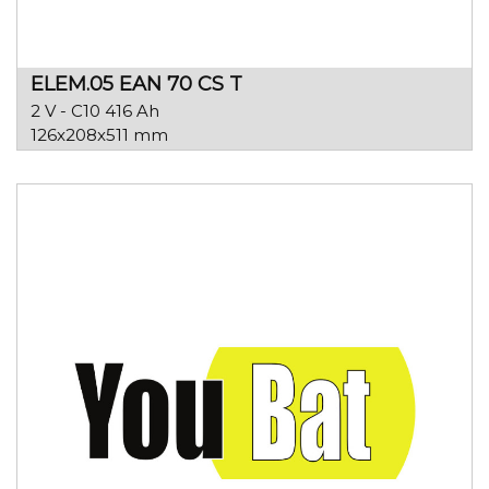
ELEM.05 EAN 70 CS T
2 V - C10 416 Ah
126x208x511 mm