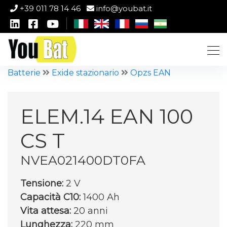
+39 011 78 14 46
info@youbat.it
Batterie
Exide stazionario
Opzs EAN
ELEM.14 EAN 100
CS T
NVEA021400DT0FA
Tensione:
2 V
Capacità C10:
1400 Ah
Vita attesa:
20 anni
Lunghezza:
220 mm