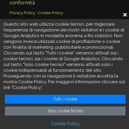
conformità
Privacy Policy
·
Cookie Policy
Questo sito web utilizza cookie tecnici, per migliorare
Contatti
l'esperienza di navigazione dei nostri visitatori e i cookie di
Google Analytics in modalità anonima a fini statistici. Non
vengono invece utilizzati cookie di profilazione o cookie
Telefono
+39 011 78 14 46
con finalità di marketing, pubblicitarie e promozionali.
Cliccando sul tasto "Tutti i cookie" verranno attivati sia i
Mobile
+39 345 91 88 169
cookie tecnici, sia i cookie di Google Analytics. Cliccando
sul tasto "Solo cookie tecnici" verranno attivati solo i
cookie indispensabili al funzionamento del sito.
Fax
+39 011 40 26 876
Proseguendo con la navigazione il visitatore accetta la
nostra Cookie Policy. Per maggiori informazioni cliccare sul
E-mail
info@youbat.it
link "Cookie Policy".
Tutti i cookie
Seguici su
Solo cookie tecnici
Cookie Policy