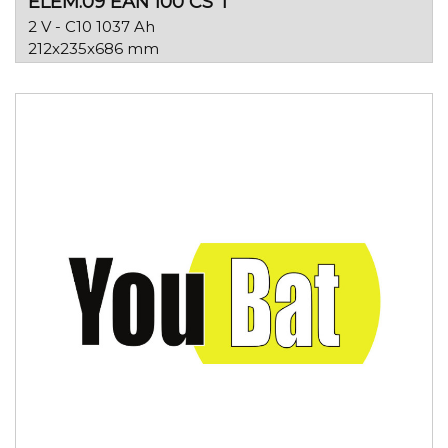
ELEM.09 EAN 100 CS T
2 V - C10 1037 Ah
212x235x686 mm