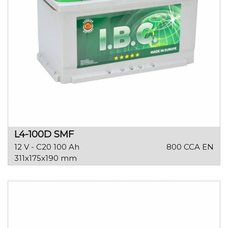
L4-100D SMF
12 V - C20 100 Ah
800 CCA EN
311x175x190 mm