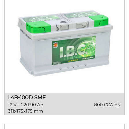
L4B-100D SMF
12 V - C20 90 Ah
800 CCA EN
311x175x175 mm