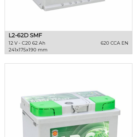
L2-62D SMF
12 V - C20 62 Ah
620 CCA EN
241x175x190 mm