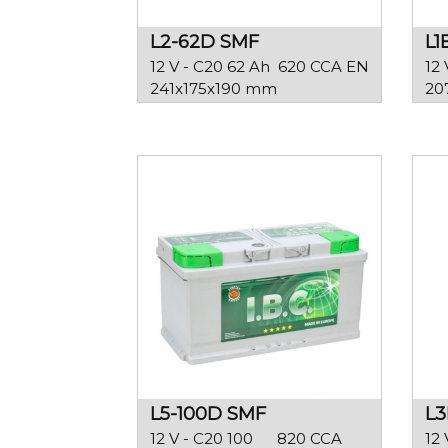
L2-62D SMF
L1
12 V - C20 62 Ah
620 CCA EN
12 
241x175x190 mm
20
L5-100D SMF
L3
12 V - C20 100
820 CCA
12 