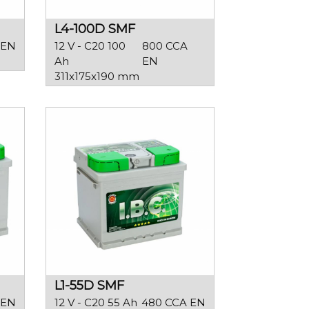
L4-100D SMF
 EN
12 V - C20 100
800 CCA
Ah
EN
311x175x190 mm
L1-55D SMF
 EN
12 V - C20 55 Ah
480 CCA EN