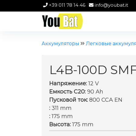
+39 011 78 14 46
info@youbat.it
Аккумуляторы
Легковые аккумул
L4B-100D SM
Напряжение:
12 V
Емкость C20:
90 Ah
Пусковой ток:
800 CCA EN
:
311 mm
:
175 mm
Высота:
175 mm