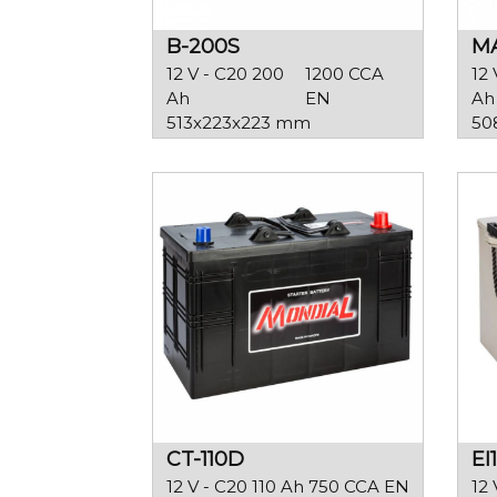
B-200S
MA
12 V - C20 200
1200 CCA
12 
Ah
EN
Ah
513x223x223 mm
50
CT-110D
EI
12 V - C20 110 Ah
750 CCA EN
12 