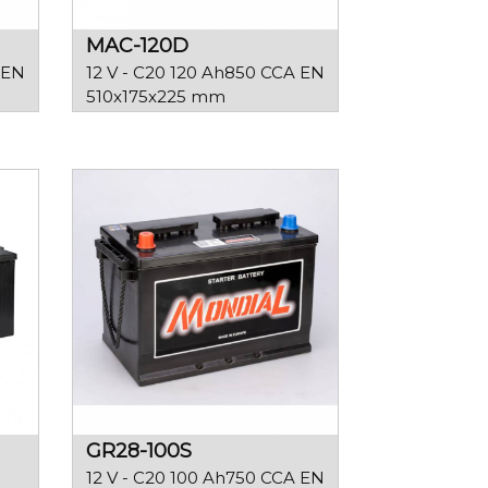
MAC-120D
 EN
12 V - C20 120 Ah
850 CCA EN
510x175x225 mm
GR28-100S
12 V - C20 100 Ah
750 CCA EN