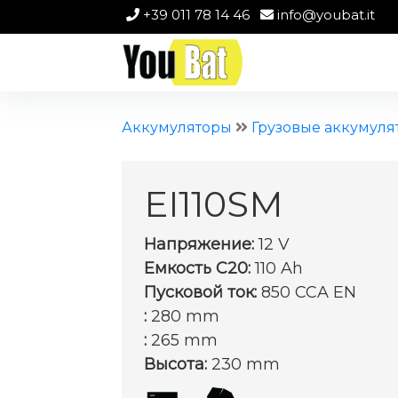
+39 011 78 14 46
info@youbat.it
Аккумуляторы
Грузовые аккумуля
EI110SM
Напряжение:
12 V
Емкость C20:
110 Ah
Пусковой ток:
850 CCA EN
:
280 mm
:
265 mm
Высота:
230 mm