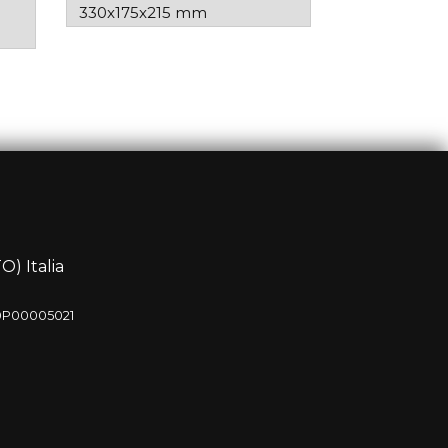
330x175x215 mm
O) Italia
20P00005021