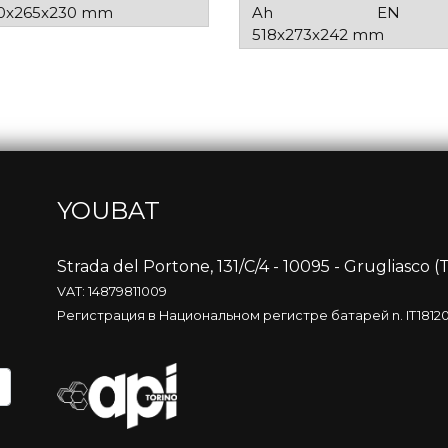
0x265x230 mm
Ah
EN
518x273x242 mm
YOUBAT
Strada del Portone, 131/C/4 - 10095 - Grugliasco (T
VAT: 14879811009
Регистрация в Национальном регистре батарей n. IT181