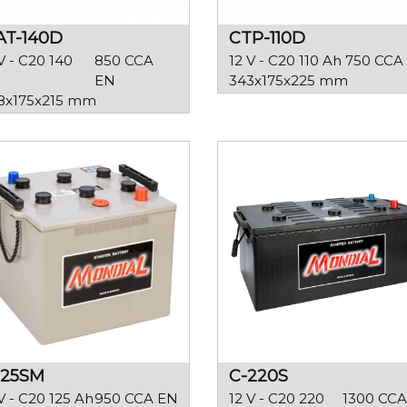
T-140D
CTP-110D
V - C20 140
850 CCA
12 V - C20 110 Ah
750 CCA
EN
343x175x225 mm
8x175x215 mm
125SM
C-220S
V - C20 125 Ah
950 CCA EN
12 V - C20 220
1300 CCA